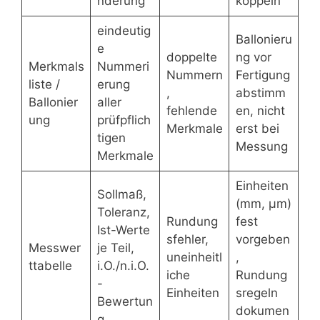
nderung
koppeln
eindeutig
Ballonieru
e
doppelte
ng vor
Merkmals
Nummeri
Nummern
Fertigung
liste /
erung
,
abstimm
Ballonier
aller
fehlende
en, nicht
ung
prüfpflich
Merkmale
erst bei
tigen
Messung
Merkmale
Einheiten
Sollmaß,
(mm, µm)
Toleranz,
Rundung
fest
Ist-Werte
sfehler,
vorgeben
Messwer
je Teil,
uneinheitl
,
ttabelle
i.O./n.i.O.
iche
Rundung
-
Einheiten
sregeln
Bewertun
dokumen
g