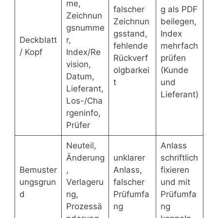
me,
falscher
g als PDF
Zeichnun
Zeichnun
beilegen,
gsnumme
gsstand,
Index
Deckblatt
r,
fehlende
mehrfach
/ Kopf
Index/Re
Rückverf
prüfen
vision,
olgbarkei
(Kunde
Datum,
t
und
Lieferant,
Lieferant)
Los-/Cha
rgeninfo,
Prüfer
Neuteil,
Anlass
Änderung
unklarer
schriftlich
Bemuster
,
Anlass,
fixieren
ungsgrun
Verlageru
falscher
und mit
d
ng,
Prüfumfa
Prüfumfa
Prozessä
ng
ng