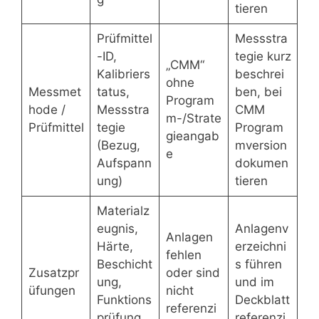
tieren
Prüfmittel
Messstra
-ID,
tegie kurz
„CMM“
Kalibriers
beschrei
ohne
Messmet
tatus,
ben, bei
Program
hode /
Messstra
CMM
m-/Strate
Prüfmittel
tegie
Program
gieangab
(Bezug,
mversion
e
Aufspann
dokumen
ung)
tieren
Materialz
eugnis,
Anlagenv
Anlagen
Härte,
erzeichni
fehlen
Beschicht
s führen
Zusatzpr
oder sind
ung,
und im
üfungen
nicht
Funktions
Deckblatt
referenzi
prüfung,
referenzi