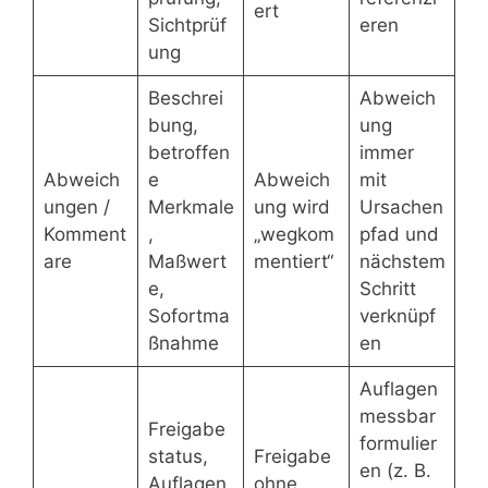
ert
Sichtprüf
eren
ung
Beschrei
Abweich
bung,
ung
betroffen
immer
Abweich
e
Abweich
mit
ungen /
Merkmale
ung wird
Ursachen
Komment
,
„wegkom
pfad und
are
Maßwert
mentiert“
nächstem
e,
Schritt
Sofortma
verknüpf
ßnahme
en
Auflagen
messbar
Freigabe
formulier
status,
Freigabe
en (z. B.
Auflagen,
ohne