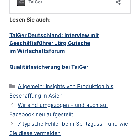
Lesen Sie auch:
TaiGer Deutschland: Interview mit
Geschäftsführer Jörg Gutsche
im Wirtschaftsforum
Qualitätssicherung bei TaiGer
Kategorien
Allgemein: Insights von Produktion bis
Beschaffung in Asien
Wir sind umgezogen – und auch auf
Facebook neu aufgestellt
7 typische Fehler beim Spritzguss – und wie
Sie diese vermeiden